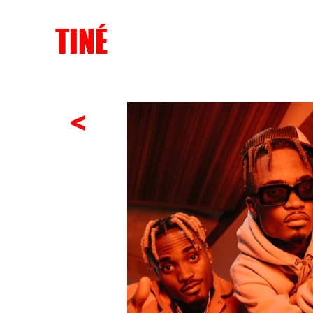
TINÉ
<