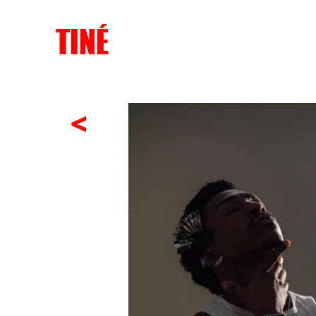
TINÉ
<