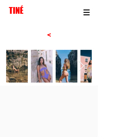
TINÉ
<